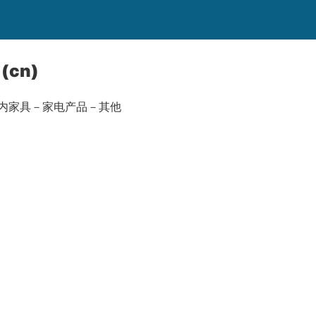
 (cn)
内家具－家电产品－其他